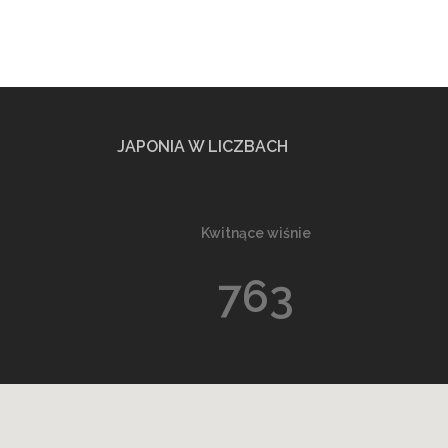
JAPONIA W LICZBACH
Kwitnące wiśnie
763