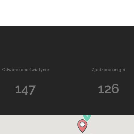
Odwiedzone świątynie
Zjedzone onigiri
147
126
4