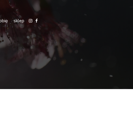
obię
sklep