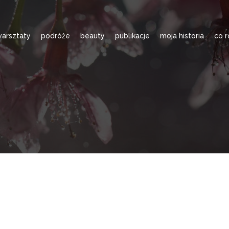
arsztaty
podróże
beauty
publikacje
moja historia
co r