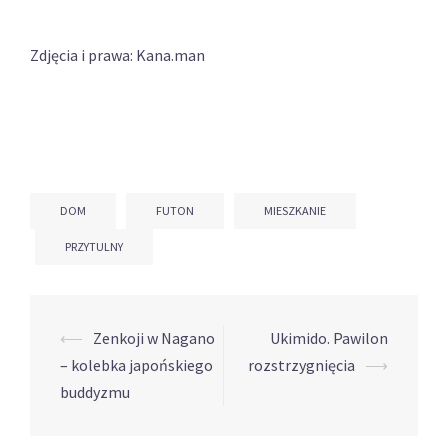
Zdjęcia i prawa: Kana.man
DOM
FUTON
MIESZKANIE
PRZYTULNY
⟵
Zenkoji w Nagano
Ukimido. Pawilon
Post
– kolebka japońskiego
rozstrzygnięcia
⟶
navigation
buddyzmu